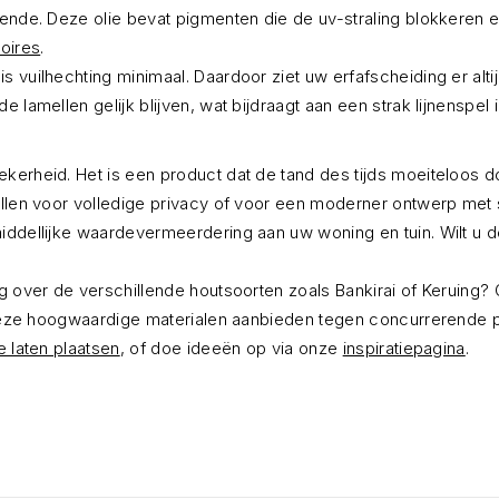
oende. Deze olie bevat pigmenten die de uv-straling blokkeren
oires
.
vuilhechting minimaal. Daardoor ziet uw erfafscheiding er altijd
 lamellen gelijk blijven, wat bijdraagt aan een strak lijnenspel 
kerheid. Het is een product dat de tand des tijds moeiteloos d
llen voor volledige privacy of voor een moderner ontwerp met st
iddellijke waardevermeerdering aan uw woning en tuin. Wilt u d
g over de verschillende houtsoorten zoals Bankirai of Keruing? 
 deze hoogwaardige materialen aanbieden tegen concurrerende pri
e laten plaatsen
, of doe ideeën op via onze
inspiratiepagina
.