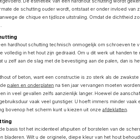
tgevoerd. De esthetiek van een hardhout schutting wordt geken
rmate de schutting ouder wordt, ontstaat er onder invloed van zon
wege de chique en tijdloze uitstraling. Omdat de dichtheid zo h
.
hutting
j een hardhout schutting technisch onmogelijk om schroeven te
olledig in het hout zijn gedraaid. Om u dit werk uit handen t
t u zelf aan de slag met de bevestiging aan de palen, dan is 
hout of beton, want een constructie is zo sterk als de zwakste
t de
palen en onderplaten
na tien jaar vervangen moeten worden t
 en in veel gevallen zelfs aanzienlijk langer. Hoewel de aanschaf
ebruiksduur vaak veel gunstiger. U hoeft immers minder vaak e
ing bovenop het scherm kunt u kiezen uit onze
afdeklatten
.
tting
e basis tot het incidenteel afspuiten of borstelen van de scher
bladeren. Wilt u de originele, diepe kleur van het hout behoude