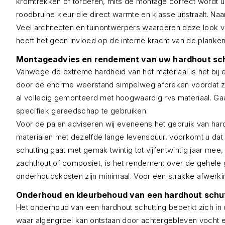
kromtrekken of torderen, mits de montage correct wordt ui
roodbruine kleur die direct warmte en klasse uitstraalt. Naa
Veel architecten en tuinontwerpers waarderen deze look van
heeft het geen invloed op de interne kracht van de planken
Montageadvies en rendement van uw hardhout sc
Vanwege de extreme hardheid van het materiaal is het bi
door de enorme weerstand simpelweg afbreken voordat ze v
al volledig gemonteerd met hoogwaardig rvs materiaal. Gaa
specifiek gereedschap te gebruiken.
Voor de palen adviseren wij eveneens het gebruik van hard
materialen met dezelfde lange levensduur, voorkomt u da
schutting gaat met gemak twintig tot vijfentwintig jaar mee,
zachthout of composiet, is het rendement over de gehele g
onderhoudskosten zijn minimaal. Voor een strakke afwerk
Onderhoud en kleurbehoud van een hardhout schu
Het onderhoud van een hardhout schutting beperkt zich in d
waar algengroei kan ontstaan door achtergebleven vocht en 