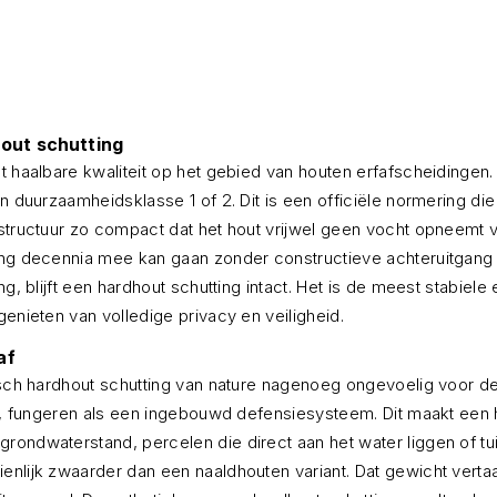
hout schutting
t haalbare kwaliteit op het gebied van houten erfafscheidingen
in duurzaamheidsklasse 1 of 2. Dit is een officiële normering d
lstructuur zo compact dat het hout vrijwel geen vocht opneemt 
ting decennia mee kan gaan zonder constructieve achteruitgang
ng, blijft een hardhout schutting intact. Het is de meest stabie
enieten van volledige privacy en veiligheid.
af
pisch hardhout schutting van nature nagenoeg ongevoelig voor d
jn, fungeren als een ingebouwd defensiesysteem. Dit maakt een 
rondwaterstand, percelen die direct aan het water liggen of tu
lijk zwaarder dan een naaldhouten variant. Dat gewicht vertaalt 