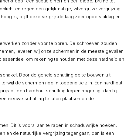
merkt door een subtiele nerf en een diepe, bruine tot
licht en regen een gelijkmatige, zilvergrijze vergrijzing.
oog is, blijft deze vergrijsde laag zeer oppervlakkig en
 verwerken zonder voor te boren. De schroeven zouden
e nemen, leveren wij onze schermen in de meeste gevallen
het essentieel om rekening te houden met deze hardheid en
 schakel. Door de gehele schutting op te bouwen uit
erwijl de schermen nog in topconditie zijn. Een hardhout
prijs bij een hardhout schutting kopen hoger ligt dan bij
en nieuwe schutting te laten plaatsen en de
men. Dit is vooral aan te raden in schaduwrijke hoeken,
n en de natuurlijke vergrijzing tegengaan, dan is een