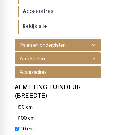
Accessoires
Bekijk alle
Palen en onderplaten
Tuindeur geïmpregneerd 110cm
Tuindeur geïmpregneerd 110 x 195cm
Afdeklatten
€ 135,00
Accessoires
AFMETING TUINDEUR
(BREEDTE)
90 cm
100 cm
110 cm