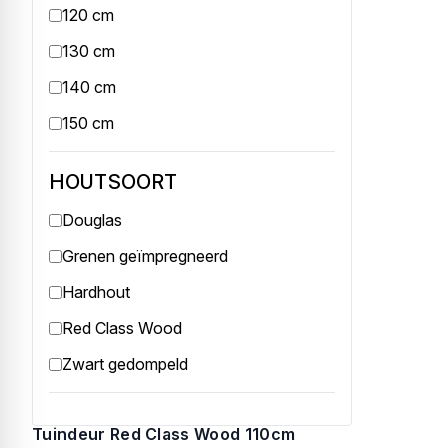
120 cm
130 cm
Tuindeur hardhout 110cm
140 cm
Tuindeur in hardhout 110x195cm
150 cm
€ 245,95
HOUTSOORT
Douglas
Grenen geïmpregneerd
Hardhout
Red Class Wood
Zwart gedompeld
Tuindeur Red Class Wood 110cm