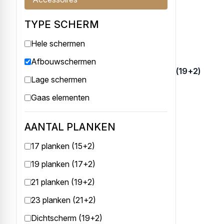
TYPE SCHERM
Hele schermen
Afbouwschermen
Afbouwscherm links douglas 21 planks (19+2)
Lage schermen
Afbouwscherm links uitgevoerd in do...
Gaas elementen
€ 154,25
AANTAL PLANKEN
17 planken (15+2)
19 planken (17+2)
21 planken (19+2)
23 planken (21+2)
Dichtscherm (19+2)