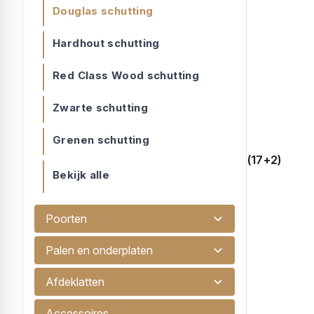
Douglas schutting
Hardhout schutting
Red Class Wood schutting
Zwarte schutting
Grenen schutting
Afbouwscherm links douglas 19 planks (17+2)
Bekijk alle
Afbouwscherm links uitgevoerd in do...
€ 139,75
Poorten
Palen en onderplaten
Afdeklatten
Accessoires