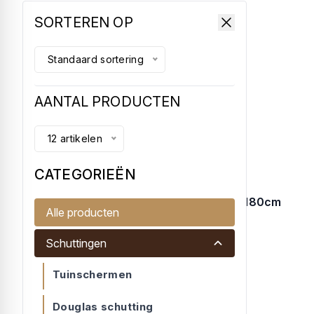
SORTEREN OP
Standaard sortering
AANTAL PRODUCTEN
12 artikelen
CATEGORIEËN
Gaaselement met hardhout kader 180x180cm
Alle producten
Gaasscherm met kader 44x68/robuust...
Schuttingen
€ 129,75
Tuinschermen
Douglas schutting