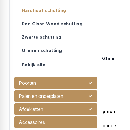
Hardhout schutting
Red Class Wood schutting
Zwarte schutting
Grenen schutting
Gaaselement met hardhout kader 90x180cm
Bekijk alle
Gaasscherm met kader 44x68/robuust...
€ 105,90
Poorten
Palen en onderplaten
Hardhout schutting
Afdeklatten
De technische superioriteit van een tropisch
hardhout schutting
Accessoires
Wie kiest voor een hardhout schutting, kiest voor de