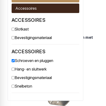
Accessoires
ACCESSOIRES
Slotkast
Schermsteun geel verzinkt 3,0 x 3,0 cm met
Bevestigingsmateriaal
losse schroef
4 schermsteunen nodig per tuinscher...
ACCESSOIRES
€ 0,55
Schroeven en pluggen
Hang- en sluitwerk
Bevestigingsmateriaal
Snelbeton