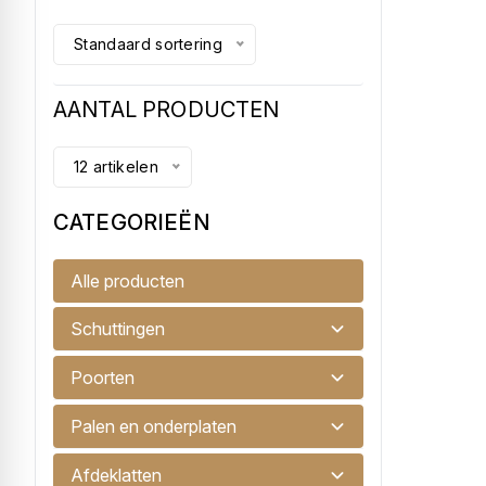
Standaard sortering
AANTAL PRODUCTEN
12 artikelen
CATEGORIEËN
Pluggen Fischer DuoPower 8x40
Alle producten
Pluggen ten behoeve van montage
Schuttingen
€ 0,15
Poorten
Palen en onderplaten
Afdeklatten