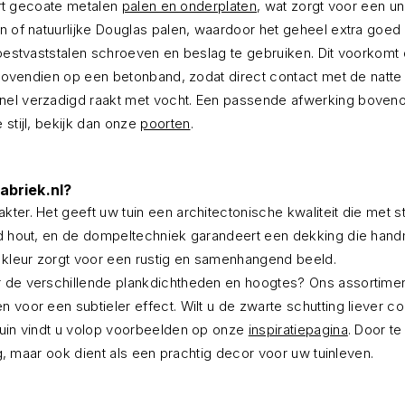
wart gecoate metalen
palen en onderplaten
, wat zorgt voor een un
n of natuurlijke Douglas palen, waardoor het geheel extra goed 
roestvaststalen schroeven en beslag te gebruiken. Dit voorkomt d
ng bovendien op een betonband, zodat direct contact met de natt
snel verzadigd raakt met vocht. Een passende afwerking boveno
 stijl, bekijk dan onze
poorten
.
abriek.nl?
ter. Het geeft uw tuin een architectonische kwaliteit die met s
d hout, en de dompeltechniek garandeert een dekking die handmat
e kleur zorgt voor een rustig en samenhangend beeld.
r de verschillende plankdichtheden en hoogtes? Ons assortime
 voor een subtieler effect. Wilt u de zwarte schutting liever c
tuin vindt u volop voorbeelden op onze
inspiratiepagina
. Door t
ng, maar ook dient als een prachtig decor voor uw tuinleven.