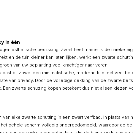
cy in één
en esthetische beslissing. Zwart heeft namelijk de unieke eige
kt en de tuin kleiner kan laten lijken, werkt een zwarte schutti
groen van uw beplanting veel krachtiger naar voren.
s past bij zowel een minimalistische, moderne tuin met veel bet
ate van privacy. Door de volledige dekking van de zwarte bei
at. Een zwarte schutting kopen betekent dus niet alleen kiezen
 van elke zwarte schutting in een zwart verfbad, in plaats van h
rdt het gehele scherm volledig ondergedompeld, waardoor de bei
ming dan een enkele gespoten laag, die de binnenzijde van de v