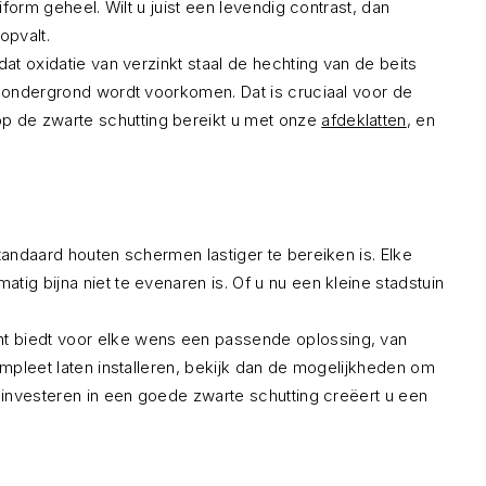
iform geheel. Wilt u juist een levendig contrast, dan
opvalt.
at oxidatie van verzinkt staal de hechting van de beits
e ondergrond wordt voorkomen. Dat is cruciaal voor de
p de zwarte schutting bereikt u met onze
afdeklatten
, en
tandaard houten schermen lastiger te bereiken is. Elke
ig bijna niet te evenaren is. Of u nu een kleine stadstuin
nt biedt voor elke wens een passende oplossing, van
ompleet laten installeren, bekijk dan de mogelijkheden om
e investeren in een goede zwarte schutting creëert u een