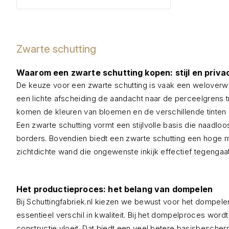
Zwarte schutting
Waarom een zwarte schutting kopen: stijl en priva
De keuze voor een zwarte schutting is vaak een weloverwog
een lichte afscheiding de aandacht naar de perceelgrens tre
komen de kleuren van bloemen en de verschillende tinten 
Een zwarte schutting vormt een stijlvolle basis die naadloo
borders. Bovendien biedt een zwarte schutting een hoge m
zichtdichte wand die ongewenste inkijk effectief tegenga
Het productieproces: het belang van dompelen
Bij Schuttingfabriek.nl kiezen we bewust voor het dompelen
essentieel verschil in kwaliteit. Bij het dompelproces wo
constructie vloeit. Dat biedt een veel betere basisbescher