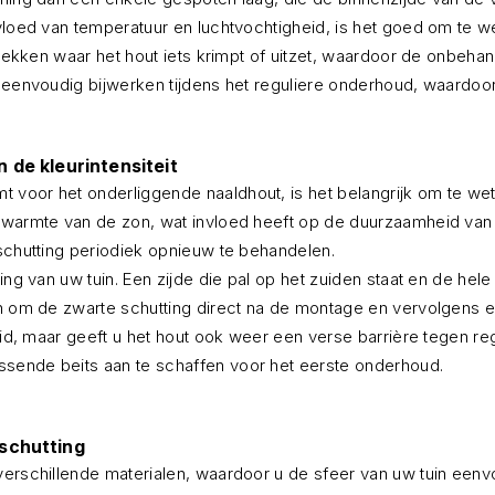
vloed van temperatuur en luchtvochtigheid, is het goed om te wet
plekken waar het hout iets krimpt of uitzet, waardoor de onbehan
 eenvoudig bijwerken tijdens het reguliere onderhoud, waardoor 
de kleurintensiteit
voor het onderliggende naaldhout, is het belangrijk om te wete
 warmte van de zon, wat invloed heeft op de duurzaamheid van d
 schutting periodiek opnieuw te behandelen.
ging van uw tuin. Een zijde die pal op het zuiden staat en de he
en om de zwarte schutting direct na de montage en vervolgens el
heid, maar geeft u het hout ook weer een verse barrière tegen re
assende beits aan te schaffen voor het eerste onderhoud.
schutting
verschillende materialen, waardoor u de sfeer van uw tuin een