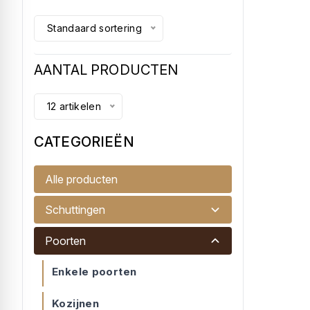
Standaard sortering
AANTAL PRODUCTEN
12 artikelen
CATEGORIEËN
Duimen 16 mm
Alle producten
plaatduimen verzinkt voor de montag...
Schuttingen
€ 2,50
Poorten
Accessoires
Enkele poorten
-
Kozijnen