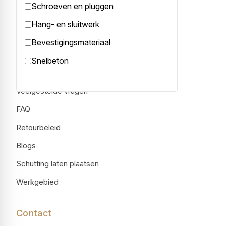
Schroeven en pluggen
KVK: 08183998
Hang- en sluitwerk
BTW: NL 8200.95.199.B.01
Bevestigingsmateriaal
Informatie
Snelbeton
Contact
Veelgestelde vragen
FAQ
Retourbeleid
Blogs
Schutting laten plaatsen
Werkgebied
Contact