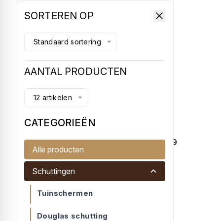
SORTEREN OP
Standaard sortering
AANTAL PRODUCTEN
12 artikelen
CATEGORIEËN
Dichtscherm grenen geïmpregneerd, 19
Alle producten
planks + 2 koplatten
Een dichtscherm in grenen geïmpregn...
Schuttingen
€ 87,75
Tuinschermen
Douglas schutting