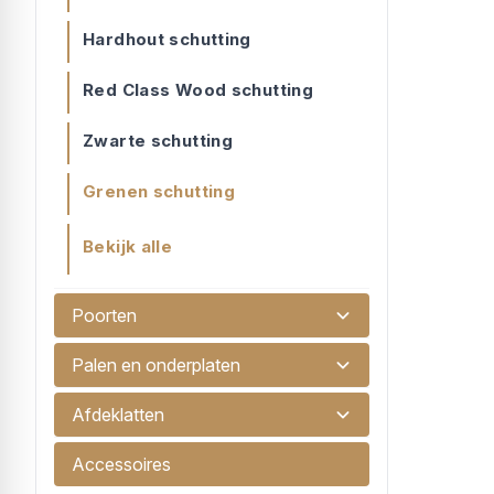
Hardhout schutting
Red Class Wood schutting
Zwarte schutting
Grenen schutting
Bekijk alle
Lang tuinscherm (additioneel)
Verlengd tuinscherm voor grenen, do...
Poorten
€ 75,00
Palen en onderplaten
Afdeklatten
Accessoires