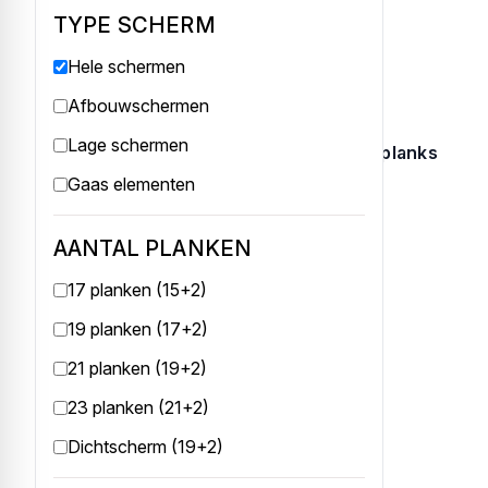
TYPE SCHERM
Hele schermen
Afbouwschermen
Lage schermen
Tuinscherm grenen geïmpregneerd 17 planks
(15+2)
Gaas elementen
Tuinscherm grenen geïmpregneerd met...
€ 59,50
AANTAL PLANKEN
17 planken (15+2)
19 planken (17+2)
21 planken (19+2)
23 planken (21+2)
Dichtscherm (19+2)