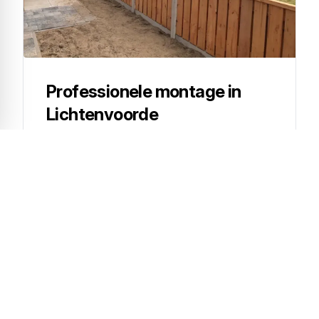
Professionele montage in
Lichtenvoorde
Onze monteurs verzorgen de volledige
plaatsing van uw schutting, van de eerste
paal tot de laatste afwerking.
Opmeting op locatie:
wij meten het
perceel nauwkeurig in zodat de schutting
exact op de erfgrens wordt geplaatst, ook
als die grens niet kaarsrecht loopt.