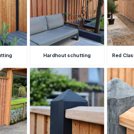
tting
Hardhout schutting
Red Clas