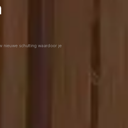
n
uw nieuwe schutting waardoor je