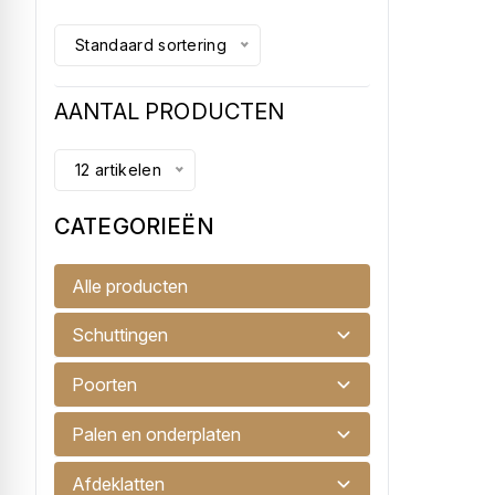
Standaard sortering
AANTAL PRODUCTEN
12 artikelen
CATEGORIEËN
Snelbeton 25kg
Alle producten
Cantillana snelbeton zak van 25kg
Schuttingen
€ 15,00
Poorten
Accessoires
Palen en onderplaten
-
Afdeklatten