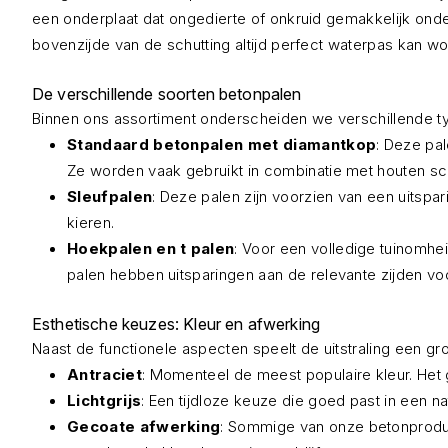
een onderplaat dat ongedierte of onkruid gemakkelijk onder
bovenzijde van de schutting altijd perfect waterpas kan 
De verschillende soorten betonpalen
Binnen ons assortiment onderscheiden we verschillende t
Standaard betonpalen met diamantkop
: Deze pa
Ze worden vaak gebruikt in combinatie met houten s
Sleufpalen
: Deze palen zijn voorzien van een uitspar
kieren.
Hoekpalen en t palen
: Voor een volledige tuinomh
palen hebben uitsparingen aan de relevante zijden v
Esthetische keuzes: Kleur en afwerking
Naast de functionele aspecten speelt de uitstraling een grot
Antraciet
: Momenteel de meest populaire kleur. Het 
Lichtgrijs
: Een tijdloze keuze die goed past in een natu
Gecoate afwerking
: Sommige van onze betonproduc