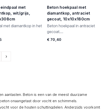
 eindpaal met
Beton hoekpaal met
tkop, wit/grijs,
diamantkop, antraciet
0x308cm
gecoat, 10x10x180cm
al met diamantkop in het
Beton hoekpaal in antraciet
gecoat....
5
€ 70,40
len aantasten. Beton is een van de meest duurzame
ft beton onaangetast door vocht en schimmels.
d vocht voor de houten schuttingdelen. Anderzijds voorkomt