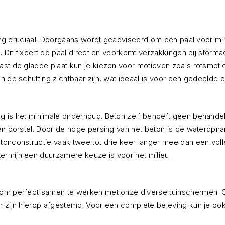
tsing cruciaal. Doorgaans wordt geadviseerd om een paal voor mi
. Dit fixeert de paal direct en voorkomt verzakkingen bij storma
ast de gladde plaat kun je kiezen voor motieven zoals rotsmoti
n de schutting zichtbaar zijn, wat ideaal is voor een gedeelde e
g is het minimale onderhoud. Beton zelf behoeft geen behandeli
een borstel. Door de hoge persing van het beton is de wateropn
tonconstructie vaak twee tot drie keer langer mee dan een volle
ermijn een duurzamere keuze is voor het milieu.
 om perfect samen te werken met onze diverse tuinschermen. Of
n zijn hierop afgestemd. Voor een complete beleving kun je ook