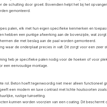
 de schutting door groeit. Bovendien helpt het bij het opvangen
worden gemonteerd.
ypes palen, elk met hun eigen specifieke kenmerken en toepa
len hebben een puntige afwerking aan de bovenzijde, wat zorgt 
chermen die met beslag aan de paal worden gemonteerd.
ing waar de onderplaat precies in valt. Dit zorgt voor een zeer s
eining heb je specifieke palen nodig voor de hoeken of voor p
oor een eenvoudige montage.
e rol. Beton hoeft tegenwoordig niet meer alleen functioneel grij
geeft een modern en luxe contrast met lichte houtsoorten zoal
urlijke, rustige tuinsetting.
ten kunnen worden voorzien van een coating. Dit beschermt de p