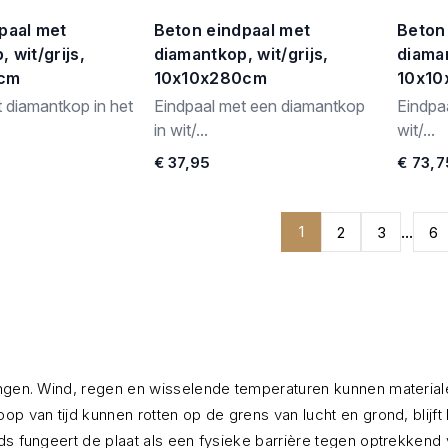
paal met
Beton eindpaal met
Beton
 wit/grijs,
diamantkop, wit/grijs,
diaman
0cm
10x10x280cm
10x1
 diamantkop in het
Eindpaal met een diamantkop
Eindpa
in wit/...
wit/...
€ 37,95
€ 73,7
1
...
2
3
6
dingen. Wind, regen en wisselende temperaturen kunnen materia
op van tijd kunnen rotten op de grens van lucht en grond, blij
jds fungeert de plaat als een fysieke barrière tegen optrekken