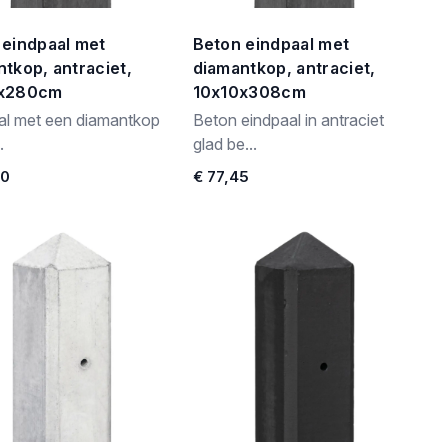
 eindpaal met
Beton eindpaal met
tkop, antraciet,
diamantkop, antraciet,
0x280cm
10x10x308cm
al met een diamantkop
Beton eindpaal in antraciet
.
glad be...
90
€ 77,45