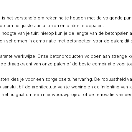
, is het verstandig om rekening te houden met de volgende pun
p om het juiste aantal palen en platen te bepalen.
e hoogte van je tuin; hierop kun je de lengte van de betonpalen
schermen in combinatie met betonpetten voor de palen; dit gee
nsparante werkwijze. Onze betonproducten voldoen aan strenge kwa
 de draagkracht van onze palen of de beste combinatie voor jou
en kies je voor een zorgeloze tuinervaring. De robuustheid van
s aansluit bij de architectuur van je woning en de inrichting van
Of het nu gaat om een nieuwbouwproject of de renovatie van een 