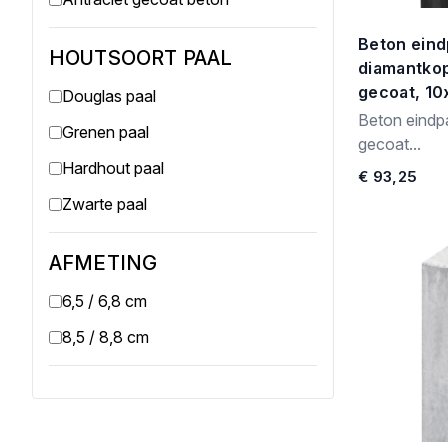
Beton eind
HOUTSOORT PAAL
diamantkop
gecoat, 1
Douglas paal
Beton eindpa
Grenen paal
gecoat...
Hardhout paal
€ 93,25
Zwarte paal
AFMETING
6,5 / 6,8 cm
8,5 / 8,8 cm