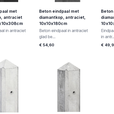
paal met
Beton eindpaal met
Beton
, antraciet
diamantkop, antraciet,
diaman
0x10x308cm
10x10x180cm
10x1
al in antraciet
Beton eindpaal in antraciet
Eindpa
glad be...
in antr..
€ 54,60
€ 49,