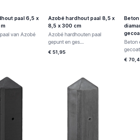
hout paal 6,5 x
Azobé hardhout paal 8,5 x
Beton
cm
8,5 x 300 cm
diaman
gecoa
paal van Azobé
Azobé hardhouten paal
gepunt en ges...
Beton e
gecoat.
€ 51,95
€ 70,