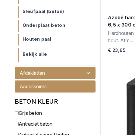
Sleufpaal (beton)
Azobé hard
6,5 x 300 
Onderplaat beton
Hardhouten 
Houten paal
hout. Afm...
€ 23,95
Bekijk alle
Afdeklatten
Accessoires
BETON KLEUR
Grijs beton
Antraciet beton
Antraciet gecoat beton